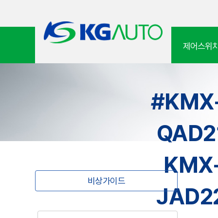
제어스위
#KMX
QAD2
KMX-
비상가이드
JAD2