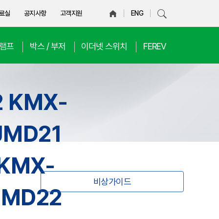
료실
공지사항
고객지원
ENG
D램프
박스 / 부저
이더넷 스위치
FEREV
 KMX-
JMD21
KMX-
비상가이드
LMD22