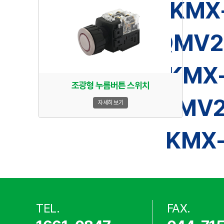
KMX
QMV2
KMX-
조광형 누름버튼 스위치
JMV2
자세히 보기
KMX-
TEL.
FAX.