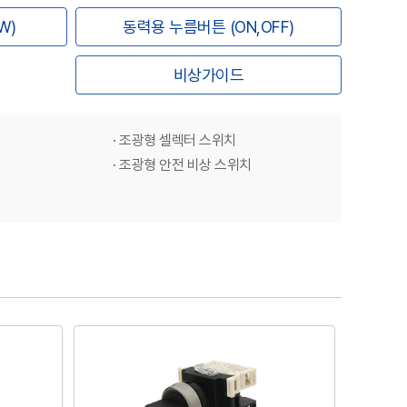
W)
동력용 누름버튼 (ON,OFF)
비상가이드
· 조광형 셀렉터 스위치
치
· 조광형 안전 비상 스위치