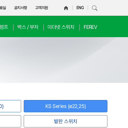
료실
공지사항
고객지원
ENG
D램프
박스 / 부저
이더넷 스위치
FEREV
0)
KS Series (ø22,25)
발판 스위치