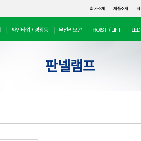
회사소개
제품소개
자
치
싸인타워 / 경광등
무선리모콘
HOIST / LIFT
LE
판넬램프